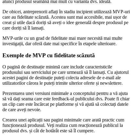
atunci produsul seamănă mai mult cu varianta dvs. ideală.
De obicei, antreprenorii aflați în stadiu incipient utilizează MVP-uri
care au fidelitate scăzută. Acestea sunt mai accesibile, mai ușor de
creat și utile dacă doriți să aveți o idee generală despre produsul pe
care doriți să îl lansați.
MVP-urile cu un grad de fidelitate mai mare necesită mai multe
investigații, dar oferă date mai specifice în etapele ulterioare.
Exemple de MVP cu fidelitate scăzută
O pagină de destinație minimă care include caracteristicile
produsului sau serviciului pe care urmează să îl lansați. Cu ajutorul
acestei pagini de destinație puteți colecta adresele de e-mail ale
utilizatorilor cărora le puteți trimite ulterior oferte și newslettere.
Prezentarea unei versiuni minimale a conceptului pentru a vă ajuta
să vă dați seama care este feedback-ul publicului dvs. Poate fi chiar
un clip care este încărcat pe platforme și vă ajută să colectați datele
de care aveți nevoie.
Crearea unei aplicații sau pagini minimale care arată practic cum
funcționează produsul. Veți realiza cum reacționează publicul la
produsul dvs. și cât de hotărât este să îl cumpere.