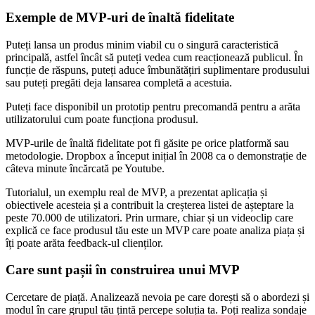
Exemple de MVP-uri de înaltă fidelitate
Puteți lansa un produs minim viabil cu o singură caracteristică
principală, astfel încât să puteți vedea cum reacționează publicul. În
funcție de răspuns, puteți aduce îmbunătățiri suplimentare produsului
sau puteți pregăti deja lansarea completă a acestuia.
Puteți face disponibil un prototip pentru precomandă pentru a arăta
utilizatorului cum poate funcționa produsul.
MVP-urile de înaltă fidelitate pot fi găsite pe orice platformă sau
metodologie. Dropbox a început inițial în 2008 ca o demonstrație de
câteva minute încărcată pe Youtube.
Tutorialul, un exemplu real de MVP, a prezentat aplicația și
obiectivele acesteia și a contribuit la creșterea listei de așteptare la
peste 70.000 de utilizatori. Prin urmare, chiar și un videoclip care
explică ce face produsul tău este un MVP care poate analiza piața și
îți poate arăta feedback-ul clienților.
Care sunt pașii în construirea unui MVP
Cercetare de piață. Analizează nevoia pe care dorești să o abordezi și
modul în care grupul tău țintă percepe soluția ta. Poți realiza sondaje