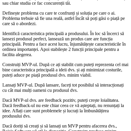
sau chiar studia ce fac concurenții tăi.
Definește problema cu care te confrunți și soluția pe care o ai.
Problema trebuie să fie una reală, astfel încât să poți găsi o piață pe
care să o abordezi.
Identifică caracteristica principală a produsului. În loc să încerci să
lansezi produsul perfect, lansează un produs care are funcția
principală. Pentru a face acest lucru, înjumătățește caracteristicile în
ordinea importanței. Apoi stabilește 2 funcții principale pentru a
facilita alegerea.
Construiți MVP-ul. După ce ați stabilit cum puteți reprezenta cel mai
bine caracteristica principală a ideii dvs. și ați minimizat costurile,
puteți aduce pe piață produsul dvs. minim viabil.
Lansați MVP-ul. După lansare, faceți tot posibilul să interacționați
cu cât mai mulți oameni cu produsul dvs.
Dacă MVP-ul dvs. are feedback pozitiv, puteți crește loialitatea.
Dacă feedback-ul nu este chiar ceea ce vă așteptați, nu renunțați la
idee. Aflați care sunt problemele și lucrați la îmbunătățirea
produsului dvs.
Dacă doriți să creați și să lansați un MVP pentru afacerea dvs.,