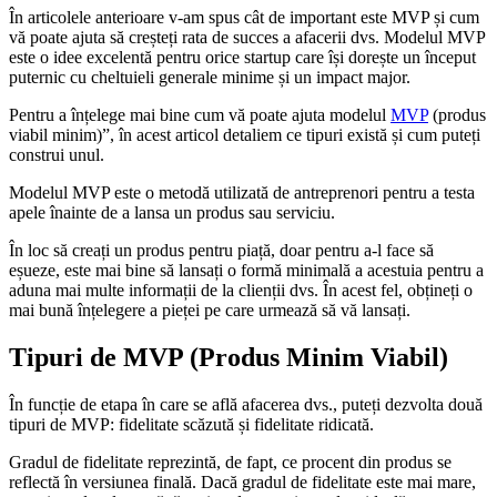
În articolele anterioare v-am spus cât de important este MVP și cum
vă poate ajuta să creșteți rata de succes a afacerii dvs. Modelul MVP
este o idee excelentă pentru orice startup care își dorește un început
puternic cu cheltuieli generale minime și un impact major.
Pentru a înțelege mai bine cum vă poate ajuta modelul
MVP
(produs
viabil minim)”, în acest articol detaliem ce tipuri există și cum puteți
construi unul.
Modelul MVP este o metodă utilizată de antreprenori pentru a testa
apele înainte de a lansa un produs sau serviciu.
În loc să creați un produs pentru piață, doar pentru a-l face să
eșueze, este mai bine să lansați o formă minimală a acestuia pentru a
aduna mai multe informații de la clienții dvs. În acest fel, obțineți o
mai bună înțelegere a pieței pe care urmează să vă lansați.
Tipuri de MVP (Produs Minim Viabil)
În funcție de etapa în care se află afacerea dvs., puteți dezvolta două
tipuri de MVP: fidelitate scăzută și fidelitate ridicată.
Gradul de fidelitate reprezintă, de fapt, ce procent din produs se
reflectă în versiunea finală. Dacă gradul de fidelitate este mai mare,