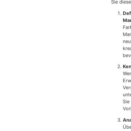
Sie diese
Def
Ma
Far
Mar
neu
kre
bev
Ken
Wen
Erw
Ver
unt
Sie
Vor
Ana
Übe