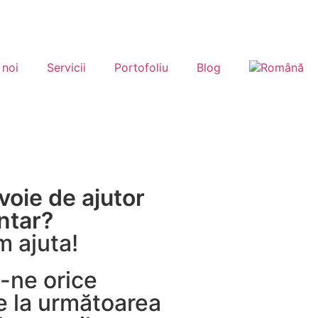
 noi
Servicii
Portofoliu
Blog
voie de ajutor
ntar?
 ajuta!
i-ne orice
e la următoarea