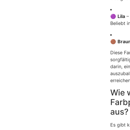
🟣
Lila
– 
Beliebt 
🟤
Brau
Diese Fa
sorgfälti
darin, e
auszubal
erreichen
Wie w
Farbp
aus?
Es gibt k