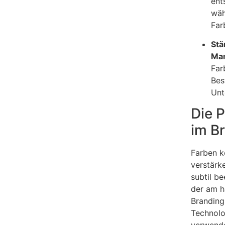
ent
wäh
Far
Stä
Ma
Far
Bes
Unt
Die 
im B
Farben k
verstärk
subtil be
der am h
Branding 
Technolo