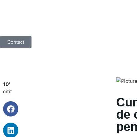
Contact
10′
citit
Cum
de 
pen