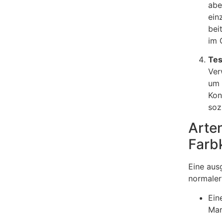
abe
ein
bei
im 
Tes
Ver
um 
Kon
soz
Arte
Farb
Eine aus
normaler
Ein
Mar