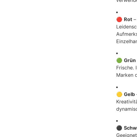
verwende
🔴
Rot
– 
Leidensch
Aufmerks
Einzelhan
🟢
Grün
Frische.
Marken d
🟡
Gelb
Kreativit
dynamis
⚫
Schw
Geeignet