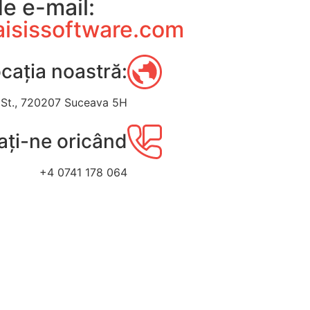
e e-mail:
aisissoftware.com
cația noastră:
 St., 720207 Suceava 5H
ați-ne oricând
+4 0741 178 064