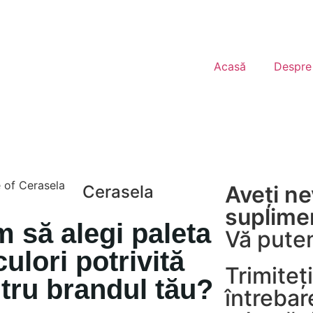
Acasă
Despre
Aveți ne
Cerasela
suplime
 să alegi paleta
Vă putem
culori potrivită
Trimiteț
tru brandul tău?
întrebar