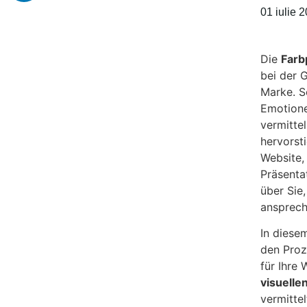
01 iulie 
Die
Farb
bei der G
Marke. S
Emotione
vermitte
hervorst
Website,
Präsenta
über Sie,
ansprec
In diesem
den Proz
für Ihre
visuellen
vermittel