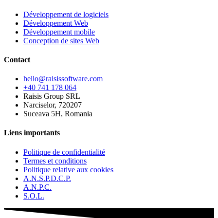
Développement de logiciels
Développement Web
Développement mobile
Conception de sites Web
Contact
hello@raisissoftware.com
+40 741 178 064
Raisis Group SRL
Narciselor, 720207
Suceava 5H, Romania
Liens importants
Politique de confidentialité
Termes et conditions
Politique relative aux cookies
A.N.S.P.D.C.P.
A.N.P.C.
S.O.L.