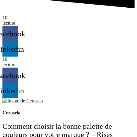
10′
lecture
acebook
inkedin
10′
lecture
acebook
inkedin
Cerasela
Comment choisir la bonne palette de
couleurs pour votre marque ? – Rises