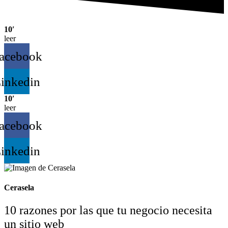
10′
leer
acebook
inkedin
10′
leer
acebook
inkedin
Cerasela
10 razones por las que tu negocio necesita
un sitio web