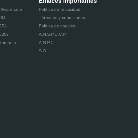
Enlaces importantes
oftware.com
Política de privacidad
064
Términos y condiciones
 SRL
Política de cookies
20207
A.N.S.P.D.C.P.
Romania
A.N.P.C.
S.O.L.