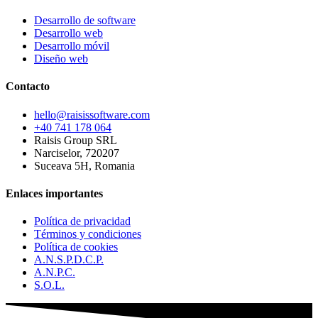
Desarrollo de software
Desarrollo web
Desarrollo móvil
Diseño web
Contacto
hello@raisissoftware.com
+40 741 178 064
Raisis Group SRL
Narciselor, 720207
Suceava 5H, Romania
Enlaces importantes
Política de privacidad
Términos y condiciones
Política de cookies
A.N.S.P.D.C.P.
A.N.P.C.
S.O.L.