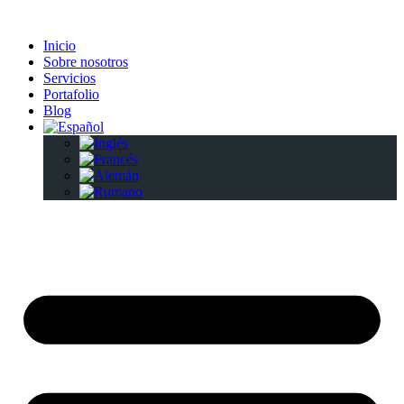
Ir
al
Inicio
contenido
Sobre nosotros
Servicios
Portafolio
Blog