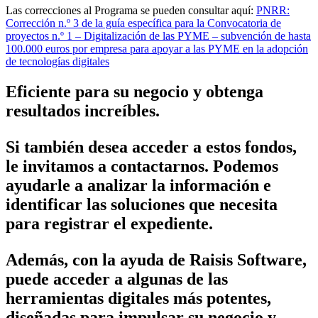
Las correcciones al Programa se pueden consultar aquí:
PNRR:
Corrección n.º 3 de la guía específica para la Convocatoria de
proyectos n.º 1 – Digitalización de las PYME – subvención de hasta
100.000 euros por empresa para apoyar a las PYME en la adopción
de tecnologías digitales
Eficiente para su negocio y obtenga
resultados increíbles.
Si también desea acceder a estos fondos,
le invitamos a contactarnos. Podemos
ayudarle a analizar la información e
identificar las soluciones que necesita
para registrar el expediente.
Además, con la ayuda de Raisis Software,
puede acceder a algunas de las
herramientas digitales más potentes,
diseñadas para impulsar su negocio y