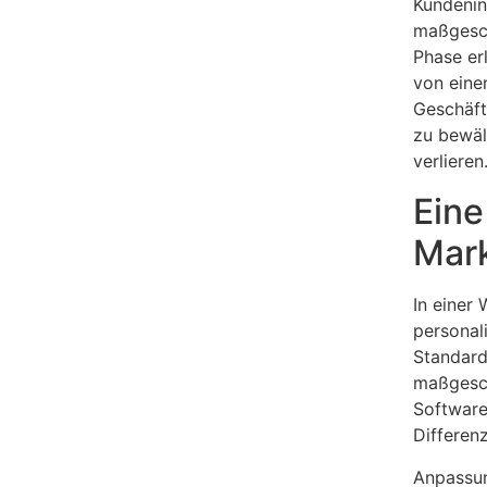
Kundenint
maßgesch
Phase er
von eine
Geschäft
zu bewäl
verlieren
Eine
Mark
In einer 
personali
Standard
maßgesc
Software
Differen
Anpassun