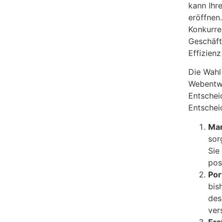
kann Ihr
eröffnen.
Konkurre
Geschäft
Effizienz
Die Wahl
Webentwi
Entschei
Entschei
Mar
sor
Sie
pos
Por
bis
des
ver
Ers