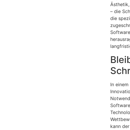
Ästhetik
– die Sch
die spez
zugeschn
Software
herausra
langfris
Blei
Schr
In einem
Innovati
Notwendi
Software
Technolo
Wettbewe
kann der 