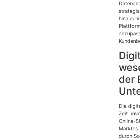
Datenana
strategi
hinaus h
Plattfor
anzupass
Kundenbe
Digi
wese
der 
Unt
Die digit
Zeit unv
Online-S
Marktes 
durch So