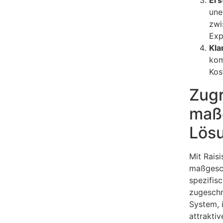
une
zwi
Exp
Kla
kom
Kos
Zugr
maß
Lös
Mit Raisi
maßgesch
spezifis
zugeschn
System, 
attraktiv