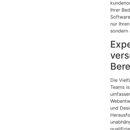
kundenor
Ihrer Bed
Software
nur Ihre
sondern 
Expe
ver
Bere
Die Vielf
Teams ist
umfassen
Webentwi
und Desig
Herausfo
unabhäng
qualifizi