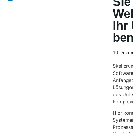
Sie
Web
Ihr
ben
19 Dezem
Skalierun
Software
Anfangsp
Lösungen
des Unte
Komplexi
Hier kom
Systeme
Prozessa